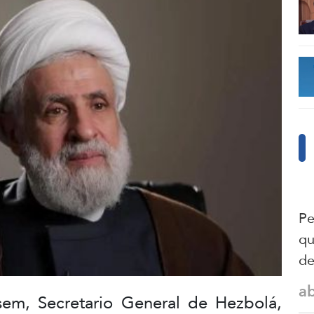
Pe
qu
de
a
em, Secretario General de Hezbolá,