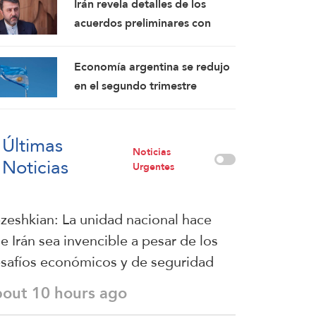
Irán revela detalles de los
acuerdos preliminares con
Omán y confirma: Los
mensajes estadounidenses
Economía argentina se redujo
indican su disposición a
en el segundo trimestre
retomar sus compromisos
Últimas
Noticias
Noticias
Urgentes
zeshkian: La unidad nacional hace
e Irán sea invencible a pesar de los
safíos económicos y de seguridad
bout 10 hours ago