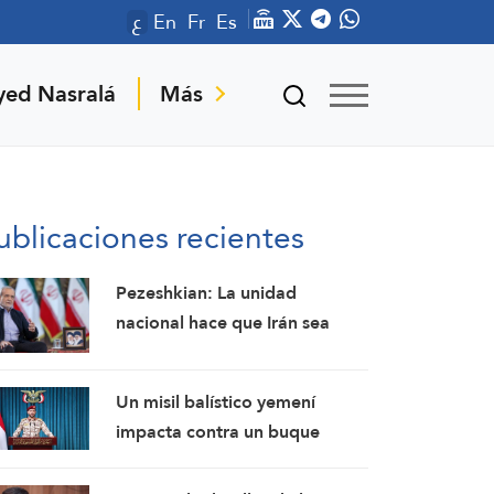
ع
En
Fr
Es
yed Nasralá
Más
ublicaciones recientes
Pezeshkian: La unidad
nacional hace que Irán sea
invencible a pesar de los
desafíos económicos y de
Un misil balístico yemení
seguridad
impacta contra un buque
petrolero saudí, obligándolo a
retroceder