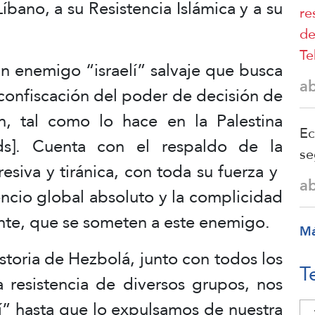
bano, a su Resistencia Islámica y a su
re
de
Te
n enemigo “israelí” salvaje que busca
a
 confiscación del poder de decisión de
n, tal como lo hace en la Palestina
Ec
ds]. Cuenta con el respaldo de la
se
iva y tiránica, con toda su fuerza y ​​
a
ncio global absoluto y la complicidad
nte, que se someten a este enemigo.
M
istoria de Hezbolá, junto con todos los
T
 resistencia de diversos grupos, nos
í” hasta que lo expulsamos de nuestra