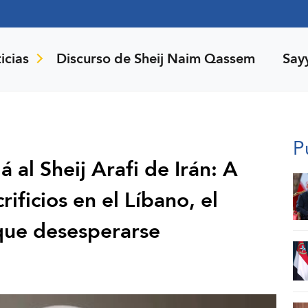
icias
Discurso de Sheij Naim Qassem
Say
P
al Sheij Arafi de Irán: A
ificios en el Líbano, el
 que desesperarse