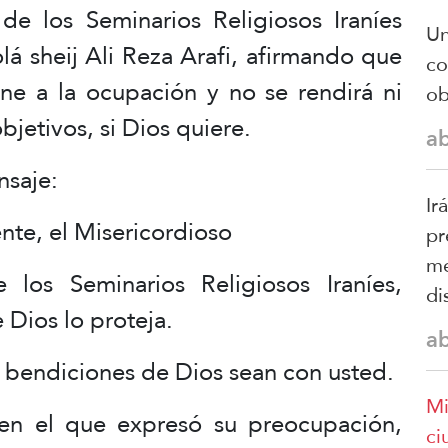
de los Seminarios Religiosos Iraníes
Un
lá sheij Ali Reza Arafi, afirmando que
co
une a la ocupación y no se rendirá ni
ob
bjetivos, si Dios quiere.
a
nsaje:
Ir
nte, el Misericordioso
pr
me
los Seminarios Religiosos Iraníes,
di
e Dios lo proteja.
a
as bendiciones de Dios sean con usted.
Mi
en el que expresó su preocupación,
ci