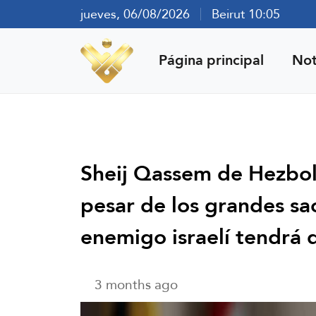
jueves, 06/08/2026
Beirut 10:05
Página principal
Not
Sheij Qassem de Hezbolá 
pesar de los grandes sacr
enemigo israelí tendrá
3 months ago